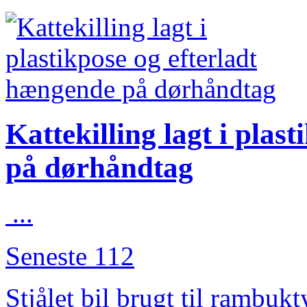
Kattekilling lagt i plas
på dørhåndtag
...
Seneste 112
Stjålet bil brugt til rambukt