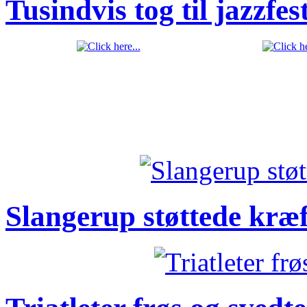
Tusindvis tog til jazzfes
Slangerup støttede kræ