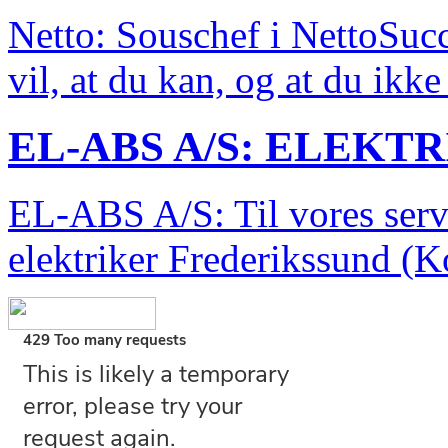
Netto: Souschef i NettoSucce
vil, at du kan, og at du ikke 
EL-ABS A/S: ELEKT
EL-ABS A/S: Til vores servi
elektriker Frederikssund (
ADVERTISEMENT
Nyati Safari &
Luksus safari på N
badeferie på Mauritius
Safari Lodge