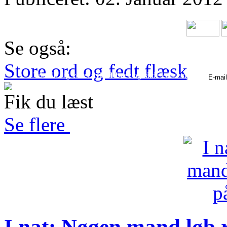
Se også:
Store ord og fedt flæsk
Tilmeld dig vores
nyhedsbrev
og få de lokale nyheder hver
dag fra
Lokalavisen Frederikssund
Fik du læst
Se flere
I nat: Nøgen mand løb 