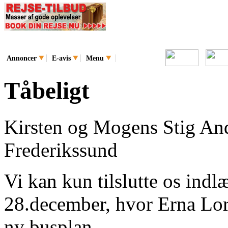
Annoncer
E-avis
Menu
Tåbeligt
Kirsten og Mogens Stig An
Frederikssund
Vi kan kun tilslutte os indl
28.december, hvor Erna Lore
ny busplan.