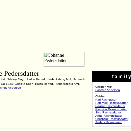
e Pedersdatter
f a m i l y
804, Gilleleje Sogn, Holbo Herred, Frederiksborg Amt, Danmark
FEB 1824, Gilleleje Sogn, Holbo Herred, Frederiksborg Amt,
Children with:
smus Andersen
Rasmus Andersen
Children:
Karl Rasmussen
Peternille Rasmusdatter
Pouline Rasmusdatter
Rasmine Rasmusdatter
Sine Rasmusdatter
Anne Rasmusdatter
Christiane Rasmusdatter
Anders Rasmussen