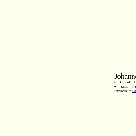
Johann
Born: ABT 1
Married 6 
Danmark, to
Ra