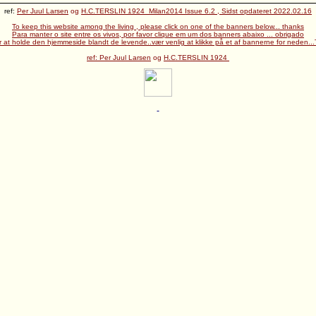
ref:
Per Juul Larsen
og
H.C.TERSLIN 1924 Milan2014 Issue 6.2 , Sidst opdateret 2022.02.16
To keep this website among the living , please click on one of the banners below... thanks
Para manter o site entre os vivos, por favor clique em um dos banners abaixo ... obrigado
r at holde den hjemmeside blandt de levende..vær venlig at klikke på et af bannerne for neden...
ref:
Per Juul Larsen
og
H.C.TERSLIN 1924