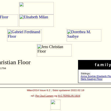
ristian Floor
f a m i l y
 1794
Siblings:
Anna Sophie Elsebeth Flo
Niels Saabye Floor
Milan2014 Issue 6.2 , Sidst opdateret 2022.02.16
ref:
Per Juul Larsen
og
H.C.TERSLIN 1924