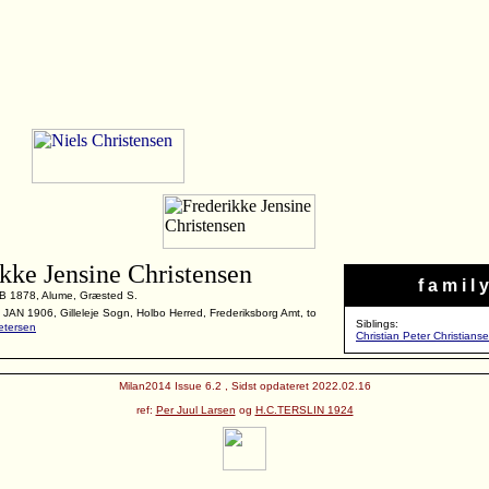
kke Jensine Christensen
f a m i l y
B 1878, Alume, Græsted S.
 JAN 1906, Gilleleje Sogn, Holbo Herred, Frederiksborg Amt, to
Siblings:
etersen
Christian Peter Christians
Milan2014 Issue 6.2 , Sidst opdateret 2022.02.16
ref:
Per Juul Larsen
og
H.C.TERSLIN 1924