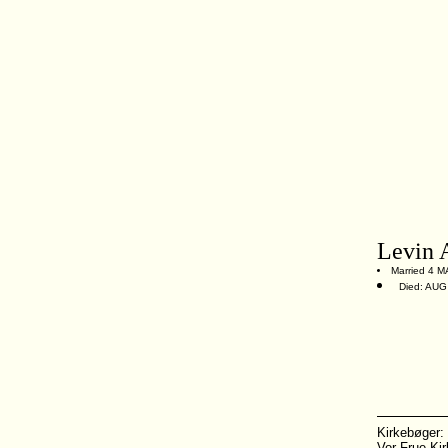
Levin 
Married 4 M
Died: AUG
Kirkebøger:
Vor Frue Ki