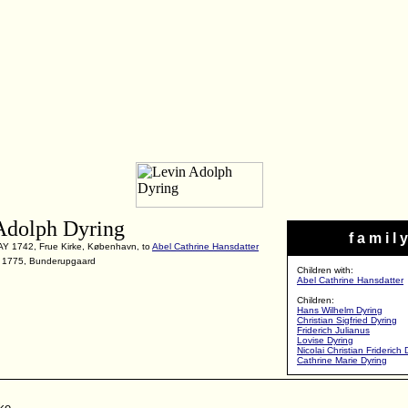
Adolph Dyring
f a m i l y
AY 1742, Frue Kirke, København, to
Abel Cathrine Hansdatter
 1775, Bunderupgaard
Children with:
Abel Cathrine Hansdatter
Children:
Hans Wilhelm Dyring
Christian Sigfried Dyring
Friderich Julianus
Lovise Dyring
Nicolai Christian Friderich 
Cathrine Marie Dyring
rke