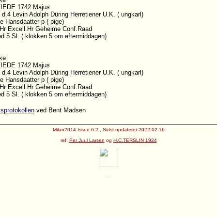
VIEDE 1742 Majus
 d.4 Levin Adolph Düring Herretiener U.K. ( ungkarl)
e Hansdaatter p ( pige)
 Hr Excell.Hr Geheime Conf.Raad
ed 5 Sl. ( klokken 5 om eftermiddagen)
rke
VIEDE 1742 Majus
 d.4 Levin Adolph Düring Herretiener U.K. ( ungkarl)
e Hansdaatter p ( pige)
 Hr Excell.Hr Geheime Conf.Raad
ed 5 Sl. ( klokken 5 om eftermiddagen)
tsprotokollen
ved Bent Madsen
Milan2014 Issue 6.2 , Sidst opdateret 2022.02.16
ref:
Per Juul Larsen
og
H.C.TERSLIN 1924