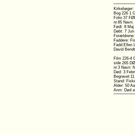
Kirkebøger:
Bog 226 1 Gi
Folio 37 F
nr.85 Navn: 
Født: 8 Maj
Døbt: 7 Jun
Forældrene: 
Faddere: Fi
Fadd:Ellen L
David Bendts
Film 226-4 G
side 265 D
nr.3 Navn: N
Død: 3 Febr
Begravet:11
Stand: Fiske
Alder: 50 Aa
Anm: Død af