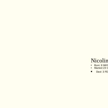
Nicoli
Born: 8 MAY 
Married 23 O
Died: 3 FE