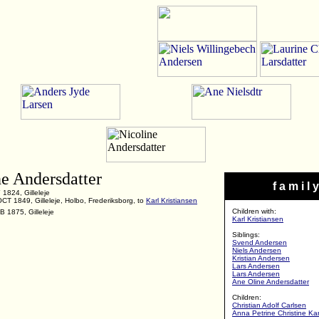
ne Andersdatter
f a m i l y
1824, Gilleleje
CT 1849, Gilleleje, Holbo, Frederiksborg, to
Karl Kristiansen
Children with:
B 1875, Gilleleje
Karl Kristiansen
Siblings:
Svend Andersen
Niels Andersen
Kristian Andersen
Lars Andersen
Lars Andersen
Ane Oline Andersdatter
Children:
Christian Adolf Carlsen
Anna Petrine Christine Ka