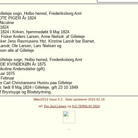
lleleje sogn, Holbo herred, Frederiksborg Amt
ØDTE PIGER År 1824
Nicoline
 1824
 1824 i Kirken, hjemmedøbt 9 Maj 1824
Fisker Anders Larsen, Anne Nielsdr. af Gilleleje
sker Jens Rasmusens Hst. Kirstine Larsdr bar Barnet,
arsdr, Ole Larsen, Lars Nielsen og
en alle af Gilleleje
illeleje sogn, Holbo herred, Frederiksborg Amt
ØDE KVINDEKØN År 1875
ikoline Andersdatter (gift)
uar 1875
 Februar
r Carl Christiansens Hustru paa Gilleleje
r, født 8 Maj 1824 i Gilleleje, gift 23 10 1849
 Brystsyge og Blodstyrtning.
Milan2014 Issue 6.2 , Sidst opdateret 2022.02.16
ref:
Per Juul Larsen
og
H.C.TERSLIN 1924