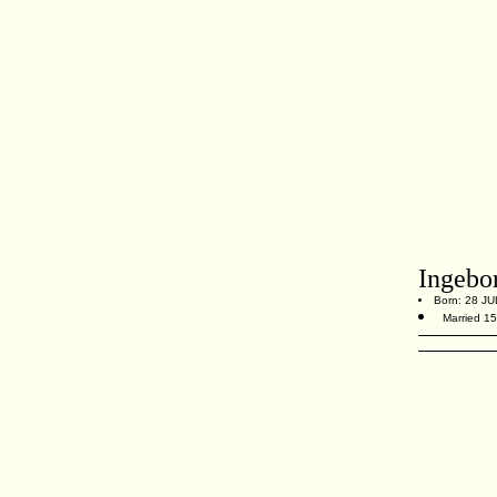
Ingebo
Born: 28 J
Married 15