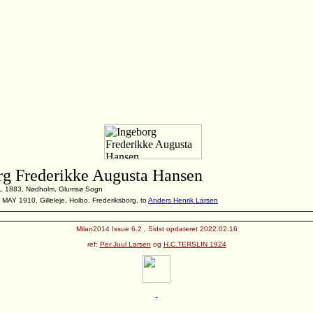
rg Frederikke Augusta Hansen
UL 1883, Nødholm, Glumsø Sogn
 MAY 1910, Gilleleje, Holbo, Frederiksborg, to
Anders Henrik Larsen
Milan2014 Issue 6.2 , Sidst opdateret 2022.02.16
ref:
Per Juul Larsen
og
H.C.TERSLIN 1924