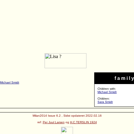
f a m i l y
Michael Smidt
Children with:
Michael Smidt
Children:
Sara Smidt
Milan2014 Issue 6.2 , Sidst opdateret 2022.02.16
ref:
Per Juul Larsen
og
H.C.TERSLIN 1924