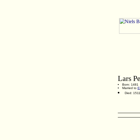
Lars P
Born: 1481
Married to
E
Died: 1511