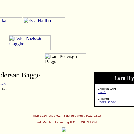
edersøn Bagge
f a m i l y
lse ?
Children with:
, Ribe
Else ?
Children:
Peder Bagge
Milan2014 Issue 6.2 , Sidst opdateret 2022.02.16
ref:
Per Juul Larsen
og
H.C.TERSLIN 1924