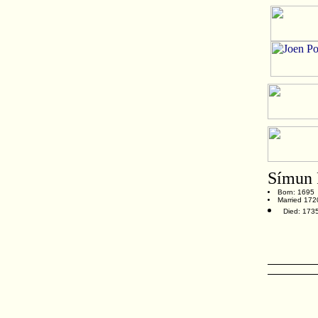
Símun 
Born: 1695
Married 172
Died: 173