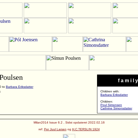
Poulsen
f a m i l y
0 to
Barbara Eriksdatter
Children with:
5
Barbara Eriksdatter
Children:
Poul Simonsen
Cathrine Simonsdatter
Milan2014 Issue 6.2 , Sidst opdateret 2022.02.16
ref:
Per Juul Larsen
og
H.C.TERSLIN 1924