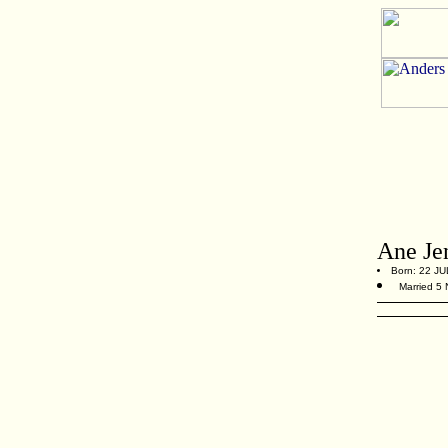
Ane Je
Born: 22 JUL
Married 5 