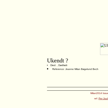
Ukendt ?
Died: , Dødfødt
Reference: Jeanne Milan Bøgelund Bech
Milan2014 Issue
ref:
Per Juul