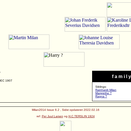
?
f a m i l y
DEC 1907
Siblings:
Rainhardt Milan
Margrethe ?
Ragna ?
Milan2014 Issue 6.2 , Sidst opdateret 2022.02.16
ref:
Per Juul Larsen
og
H.C.TERSLIN 1924