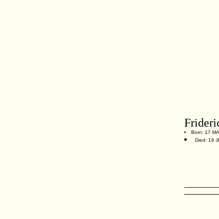
Frider
Born: 17 M
Died: 19 