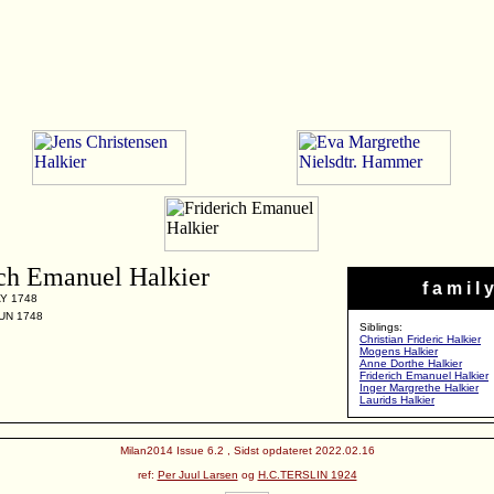
ich Emanuel Halkier
f a m i l y
AY 1748
JUN 1748
Siblings:
Christian Frideric Halkier
Mogens Halkier
Anne Dorthe Halkier
Friderich Emanuel Halkier
Inger Margrethe Halkier
Laurids Halkier
Milan2014 Issue 6.2 , Sidst opdateret 2022.02.16
ref:
Per Juul Larsen
og
H.C.TERSLIN 1924