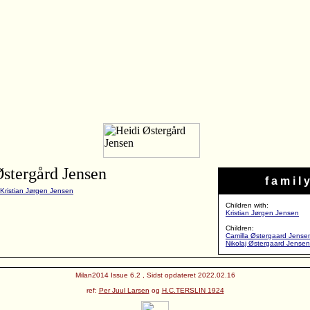
Østergård Jensen
f a m i l y
Kristian Jørgen Jensen
Children with:
Kristian Jørgen Jensen
Children:
Camilla Østergaard Jense
Nikolaj Østergaard Jensen
Milan2014 Issue 6.2 , Sidst opdateret 2022.02.16
ref:
Per Juul Larsen
og
H.C.TERSLIN 1924