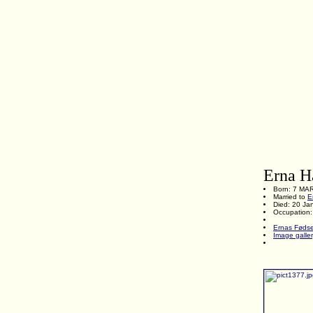
Erna H
Born: 7 MA
Married to
E
Died: 20 Ja
Occupation:
Ernas Føds
Image galle