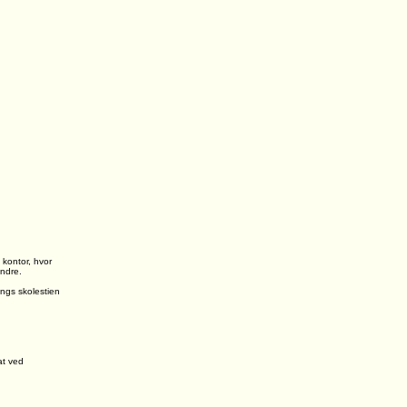
 kontor, hvor
andre.
ngs skolestien
at ved