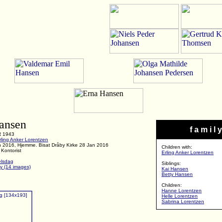
ansen
f a m i l y
R 1943
rling Anker Lorentzen
n 2016, Hjemme. Bisat Dråby Kirke 28 Jan 2016
Children with:
 Kontorist
Erling Anker Lorentzen
elsdag
Siblings:
ry (14 images)
Kai Hansen
Betty Hansen
Children:
Hanne Lorentzen
Helle Lorentzen
Sabrina Lorentzen