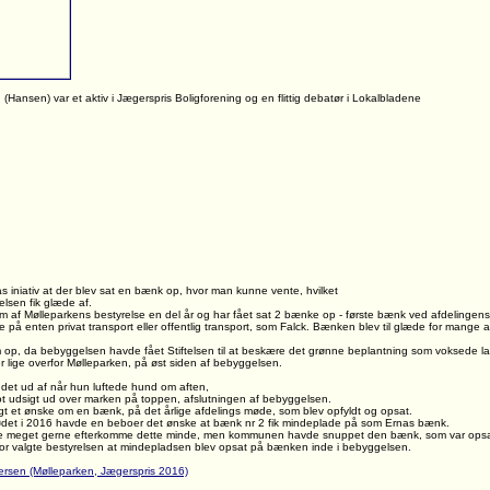
(Hansen) var et aktiv i Jægerspris Boligforening og en flittig debatør i Lokalbladene
s iniativ at der blev sat en bænk op, hvor man kunne vente, hvilket
lsen fik glæde af.
 af Mølleparkens bestyrelse en del år og har fået sat 2 bænke op - første bænk ved afdelingens
e på enten privat transport eller offentlig transport, som Falck. Bænken blev til glæde for mange 
 op, da bebyggelsen havde fået Stiftelsen til at beskære det grønne beplantning som voksede la
 lige overfor Mølleparken, på øst siden af bebyggelsen.
det ud af når hun luftede hund om aften,
lot udsigt ud over marken på toppen, afslutningen af bebyggelsen.
gt et ønske om en bænk, på det årlige afdelings møde, som blev opfyldt og opsat.
det i 2016 havde en beboer det ønske at bænk nr 2 fik mindeplade på som Ernas bænk.
lle meget gerne efterkomme dette minde, men kommunen havde snuppet den bænk, som var ops
rfor valgte bestyrelsen at mindepladsen blev opsat på bænken inde i bebyggelsen.
fersen (Mølleparken, Jægerspris 2016)