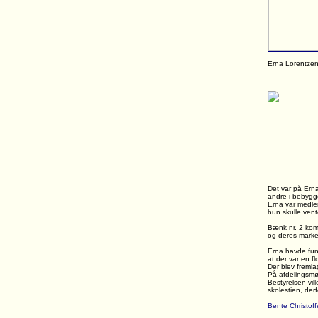
Erna Lorentzen 
Det var på Erna
andre i bebygge
Erna var medlem
hun skulle vent
Bænk nr. 2 kom
og deres marker
Erna havde fun
at der var en f
Der blev fremla
På afdelingsmø
Bestyrelsen vi
skolestien, de
Bente Christof