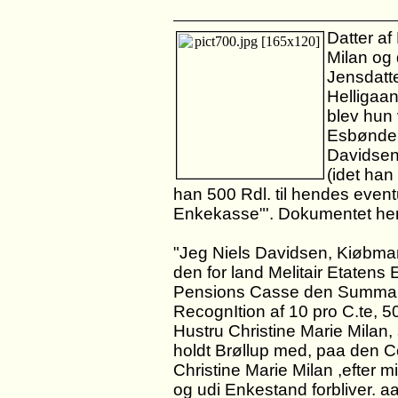
Datter af
Milan og
Jensdatt
Helligaa
blev hun
Esbønder
Davidsen;
(idet han
han 500 Rdl. til hendes even
Enkekasse"'. Dokumentet he
"Jeg Niels Davidsen, Kiøbman
den for land Melitair Etatens
Pensions Casse den Summa 50
RecognItion af 10 pro C.te, 5
Hustru Christine Marie Milan,
holdt Brøllup med, paa den Co
Christine Marie Milan ,efter
og udi Enkestand forbliver. aa