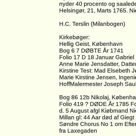
nyder 40 procento og saaledes
Helsingør, 21, Marts 1765. N
H.C. Terslin (Milanbogen)
Kirkebøger:
Hellig Geist, København
Bog 6 7 DØBTE År 1741
Folio 17 D 18 Januar Gabriel
Anne Marie Jensdatter, Datter
Kirstine Test: Mad Elsebeth
Marie Kirstine Jensen, Ingeni
HoffMalermester Joseph Saub
Bog 86 12b Nikolaj, Københ
Folio 419 ? DØDE År 1785 Fo
d. 5 August afgl Kiøbmand Ni
Millan gl: 44 Aar død af Giegt
Søndre Chorus No 1 om Efter
fra Laxegaden